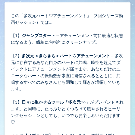
この「多次元ハート♡アチューンメント」（3回シリーズ動
画セッション）では...
【1】
ジャンプスタート
～アチューンメント前に最適な状態
になるよう、繊細に包括的にクリーンナップ。
【2】
多次元＜きらきら＞ハート♡アチューンメント
～多次
元に存在するあなた自身のハートに共鳴、時空を超えてダ
イレクトにアチューンメントが届きます。あなただけのユ
ニークなハートの振動数が素直に発信されるとともに、共
鳴するすべてのみなさんとも調和して輝きが増幅していき
ます。
【3】
日々に生かせるツール「多次元○○」
がプレゼントされ
ます。と同時に、たっぷりとくつろげて癒やされるヒーリ
ングセッションとしても、いつでもお楽しみいただけます
♡