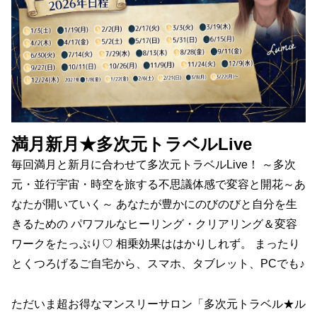
満月新月★多次元トラベルLive
毎回満月と新月に合わせて多次元トラベルLive！ ～多次
元・並行宇宙・時空を旅する不思議体感で変容と開花～あ
なたが開いていく～ あなたが豊かにのびのびと自分を生
きるための パワフルなヒーリング・クリアリング＆変容
ワークをたっぷり♡ 相乗効果ははかりしれず。 まったり
とくつろげるご自宅から、スマホ、タブレット、PCでも♪
ただいま超お得なマンスリーサロン「多次元トラベル★ル