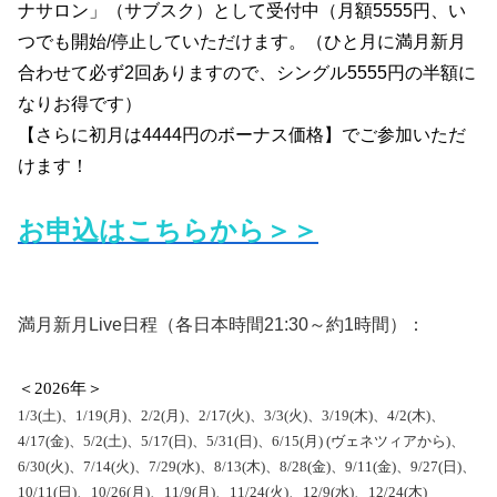
ナサロン」（サブスク）として受付中（月額5555円、い
つでも開始/停止していただけます。（ひと月に満月新月
合わせて必ず2回ありますので、シングル5555円の半額に
なりお得です）
【さらに初月は4444円のボーナス価格】でご参加いただ
けます！
お申込はこちらから＞＞
満月新月Live日程（各日本時間21:30～約1時間）：
＜2026年＞
1/3(土)、1/19(月)、2/2(月)、2/17(火)、3/3(火)、3/19(木)、4/2(木)、
4/17(金)、5/2(土)、5/17(日)、5/31(日)、6/15(月) (ヴェネツィアから)、
6/30(火)、7/14(火)、7/29(水)、8/13(木)、8/28(金)、9/11(金)、9/27(日)、
10/11(日)、10/26(月)、11/9(月)、11/24(火)、12/9(水)、12/24(木)